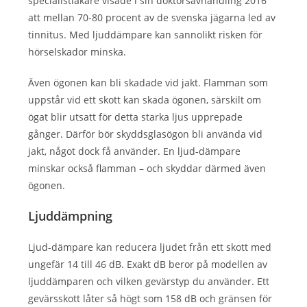
specialistläkare visade i sin doktorsavhandling 2016
att mellan 70-80 procent av de svenska jägarna led av
tinnitus. Med ljuddämpare kan sannolikt risken för
hörselskador minska.
Även ögonen kan bli skadade vid jakt. Flamman som
uppstår vid ett skott kan skada ögonen, särskilt om
ögat blir utsatt för detta starka ljus upprepade
gånger. Därför bör skyddsglasögon bli använda vid
jakt, något dock få använder. En ljud-dämpare
minskar också flamman – och skyddar därmed även
ögonen.
Ljuddämpning
Ljud-dämpare kan reducera ljudet från ett skott med
ungefär 14 till 46 dB. Exakt dB beror på modellen av
ljuddämparen och vilken gevärstyp du använder. Ett
gevärsskott låter så högt som 158 dB och gränsen för