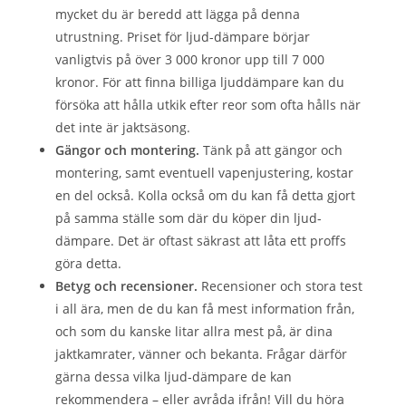
mycket du är beredd att lägga på denna
utrustning. Priset för ljud-dämpare börjar
vanligtvis på över 3 000 kronor upp till 7 000
kronor. För att finna billiga ljuddämpare kan du
försöka att hålla utkik efter reor som ofta hålls när
det inte är jaktsäsong.
Gängor och montering.
Tänk på att gängor och
montering, samt eventuell vapenjustering, kostar
en del också. Kolla också om du kan få detta gjort
på samma ställe som där du köper din ljud-
dämpare. Det är oftast säkrast att låta ett proffs
göra detta.
Betyg och recensioner.
Recensioner och stora test
i all ära, men de du kan få mest information från,
och som du kanske litar allra mest på, är dina
jaktkamrater, vänner och bekanta. Frågar därför
gärna dessa vilka ljud-dämpare de kan
rekommendera – eller avråda ifrån! Vill du höra