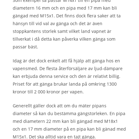
Som exempel så passar M14x1 till en pipa med
diametern 16 mm och en pipa med 17 mm kan bli
gängad med M15x1. Det finns dock flera saker att ta
hänsyn till vid val av gänga och det är även
stoppkantens storlek samt vilket land vapnet är
tillverkat i då detta kan påverka vilken gänga som
passar bäst.
Idag är det dock enkelt att få hjälp att gänga hos en
vapensmed. De flesta återförsäljare av ljud-dämpare
kan erbjuda denna service och den är relativt billig.
Priset för att gänga brukar landa på omkring 1300
kronor till 2 000 kronor per vapen.
Generellt gäller dock att om du mäter pipans
diameter så kan du bestämma gängstorleken. En pipa
med diametern 22 mm kan bli gängad med M18x1
och en 17 mm diameter på en pipa kan bli gänad med
M15x1. Det ska alltid vara en tajt gänga.